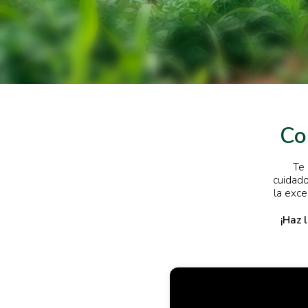
Co
Te 
cuidado
la exce
¡Haz 