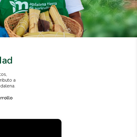
dad
tos,
ributo a
gdalena.
rrollo