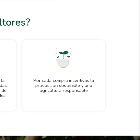
ltores?
 la
Por cada compra incentivas la
adas
producción sostenible y una
a de
agricultura responsable
des