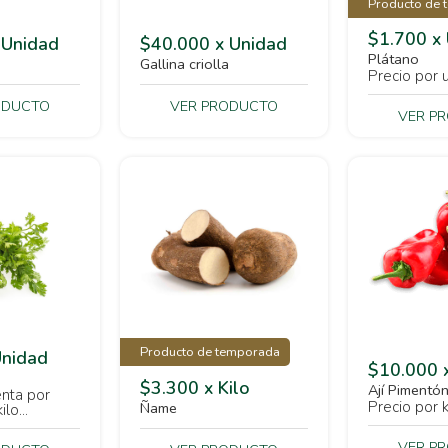
Producto de 
$1.700 x
 Unidad
$40.000 x Unidad
Plátano
a
Gallina criolla
Precio por u
ODUCTO
VER PRODUCTO
VER P
Producto de temporada
Unidad
$10.000 x
$3.300 x Kilo
Ají Pimentó
nta por
Precio por ki
Ñame
lo...
VER P