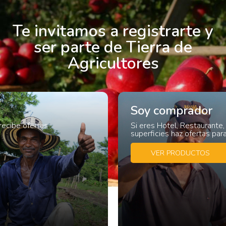
Te invitamos a registrarte y
ser parte de Tierra de
Agricultores
Soy comprador
recibe ofertas
Si eres Hotel, Restaurante,
superficies haz ofertas para
VER PRODUCTOS