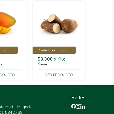
temporada
Producto de temporada
$3.300 x Kilo
za
Ñame
RODUCTO
VER PRODUCTO
Redes
nta Marta, Magdalena
301 5842768