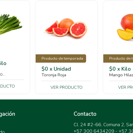
Producto de temporada
Producto de 
ilo
$0 x Unidad
$0 x Kilo
o...
Toronja Roja
Mango Hila
ODUCTO
VER PRODUCTO
VER P
gación
Contacto
Cl. 24 #2-66, Comuna 2, Sa
+57 300 6434209 - +57 
do