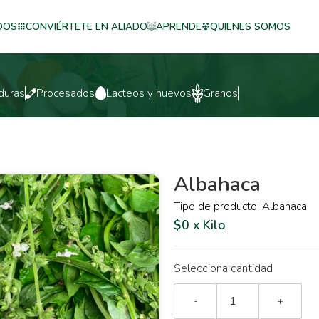
DOS
CONVIÉRTETE EN ALIADO
APRENDE
QUIENES SOMOS
duras
Procesados
Lacteos y huevos
Granos
Albahaca
Tipo de producto: Albahaca
$0 x Kilo
Selecciona cantidad
-
+