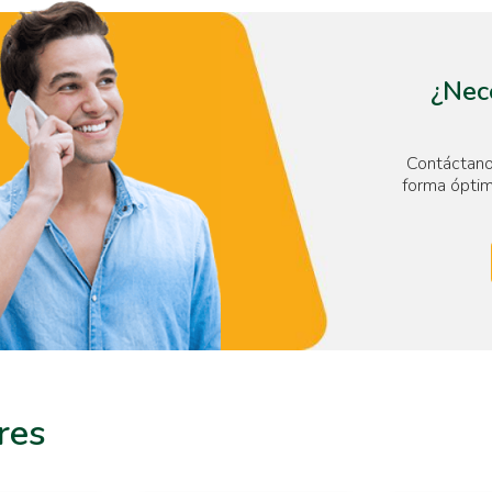
¿Nece
Contáctano
forma óptim
res