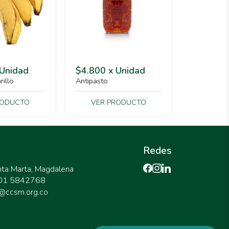
 Unidad
$4.800 x Unidad
rillo
Antipasto
RODUCTO
VER PRODUCTO
Redes
nta Marta, Magdalena
301 5842768
@ccsm.org.co