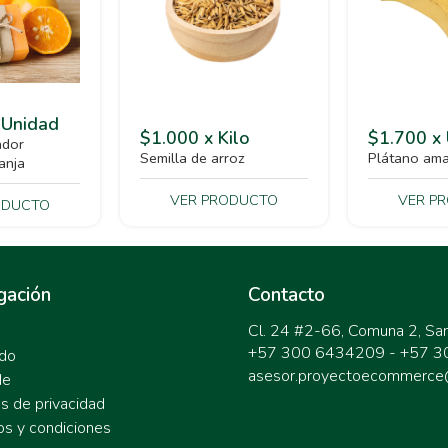
 Unidad
$1.000 x Kilo
$1.700 x
ador
Semilla de arroz
Plátano ama
anja
VER PRODUCTO
VER P
ODUCTO
gación
Contacto
Cl. 24 #2-66, Comuna 2, Sa
+57 300 6434209 - +57 
do
asesor.proyectoecommerce
de
as de privacidad
os y condiciones