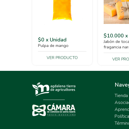
$10.000 x
$0 x Unidad
Jabón de toc
Pulpa de mango
fragancia nar
VER PRODUCTO
VER PR
Nave
Tienda
Asocia
Apren
Polític
Términ