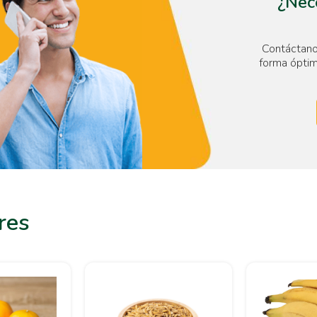
¿Nece
Contáctano
forma óptim
res