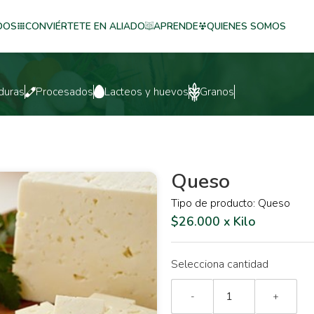
DOS
CONVIÉRTETE EN ALIADO
APRENDE
QUIENES SOMOS
duras
Procesados
Lacteos y huevos
Granos
Queso
Tipo de producto: Queso
$26.000 x Kilo
Selecciona cantidad
-
+